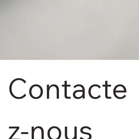
Contacte
z-nous	