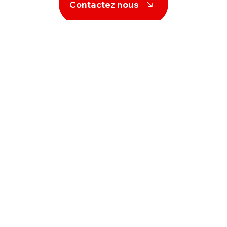
Contactez nous
Travaux de charpente
AS Couverture, entreprise
spécialisée en charpente, intervient
pour tous vos projets de